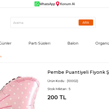
WhatsApp
Konum Al
Günler
Parti Süsleri
Balon
Organi
on
Pembe Puantiyeli Fiyonk Şe
(10002)
Stok Miktarı
:
5
200 TL