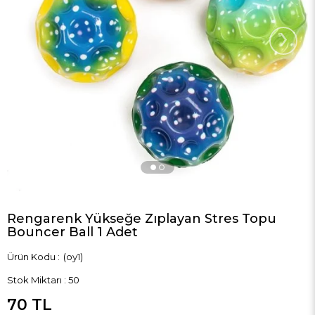
›
Rengarenk Yükseğe Zıplayan Stres Topu
Bouncer Ball 1 Adet
(oy1)
Stok Miktarı
:
50
70 TL