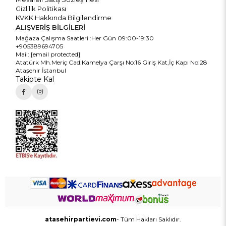
Gizlilik Politikası
KVKK Hakkında Bilgilendirme
ALIŞVERİŞ BİLGİLERİ
Mağaza Çalışma Saatleri :Her Gün 09:00-19:30
+905389694705
Mail:
[email protected]
Atatürk Mh.Meriç Cad.Kamelya Çarşı No:16 Giriş Kat,İç Kapı No:28
Ataşehir İstanbul
Takipte Kal
atasehirpartievi.com
- Tüm Hakları Saklıdır.