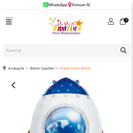
WhatsApp
Konum Al
Menu
0
Anasayfa
Balon Çeşitleri
Roket Folyo Balon