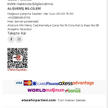
KVKK Hakkında Bilgilendirme
ALIŞVERİŞ BİLGİLERİ
Mağaza Çalışma Saatleri :Her Gün 09:00-19:30
+905389694705
Mail:
[email protected]
Atatürk Mh.Meriç Cad.Kamelya Çarşı No:16 Giriş Kat,İç Kapı No:28
Ataşehir İstanbul
Takipte Kal
atasehirpartievi.com
- Tüm Hakları Saklıdır.