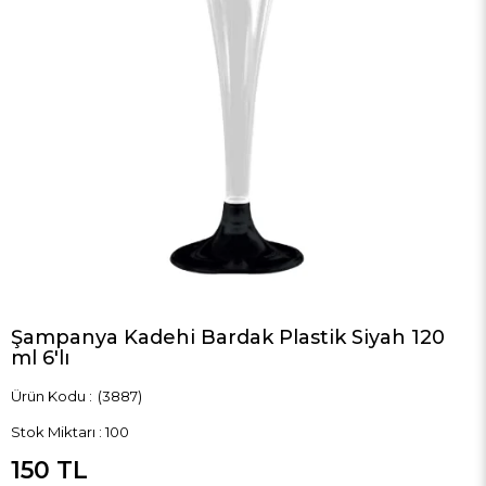
Şampanya Kadehi Bardak Plastik Siyah 120
ml 6'lı
(3887)
Stok Miktarı
:
100
150 TL