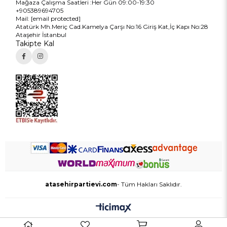
Mağaza Çalışma Saatleri :Her Gün 09:00-19:30
+905389694705
Mail:
[email protected]
Atatürk Mh.Meriç Cad.Kamelya Çarşı No:16 Giriş Kat,İç Kapı No:28
Ataşehir İstanbul
Takipte Kal
atasehirpartievi.com
- Tüm Hakları Saklıdır.