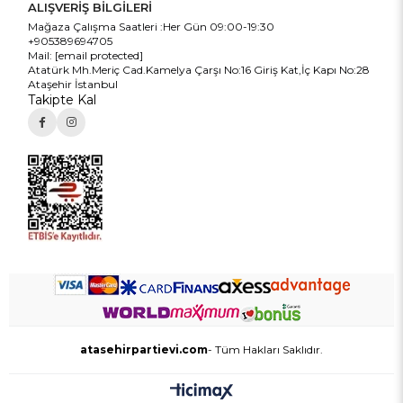
ALIŞVERİŞ BİLGİLERİ
Mağaza Çalışma Saatleri :Her Gün 09:00-19:30
+905389694705
Mail:
[email protected]
Atatürk Mh.Meriç Cad.Kamelya Çarşı No:16 Giriş Kat,İç Kapı No:28
Ataşehir İstanbul
Takipte Kal
atasehirpartievi.com
- Tüm Hakları Saklıdır.