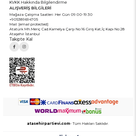
KVKK Hakkında Bilgilendirme
ALIŞVERİŞ BİLGİLERİ
Mağaza Çalışma Saatleri :Her Gün 09:00-19:30
+905389694705
Mail:
[email protected]
Atatürk Mh.Meriç Cad.Kamelya Çarşı No:16 Giriş Kat,İç Kapı No:28
Ataşehir İstanbul
Takipte Kal
atasehirpartievi.com
- Tüm Hakları Saklıdır.