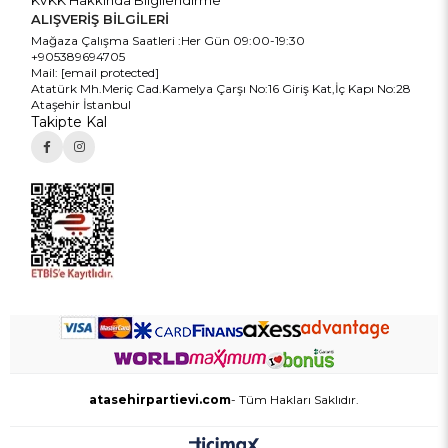
ALIŞVERİŞ BİLGİLERİ
Mağaza Çalışma Saatleri :Her Gün 09:00-19:30
+905389694705
Mail:
[email protected]
Atatürk Mh.Meriç Cad.Kamelya Çarşı No:16 Giriş Kat,İç Kapı No:28
Ataşehir İstanbul
Takipte Kal
atasehirpartievi.com
- Tüm Hakları Saklıdır.