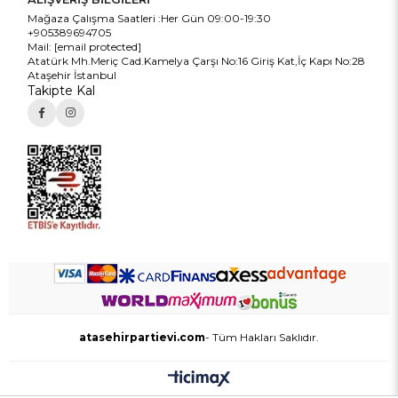
Mağaza Çalışma Saatleri :Her Gün 09:00-19:30
+905389694705
Mail:
[email protected]
Atatürk Mh.Meriç Cad.Kamelya Çarşı No:16 Giriş Kat,İç Kapı No:28
Ataşehir İstanbul
Takipte Kal
atasehirpartievi.com
- Tüm Hakları Saklıdır.