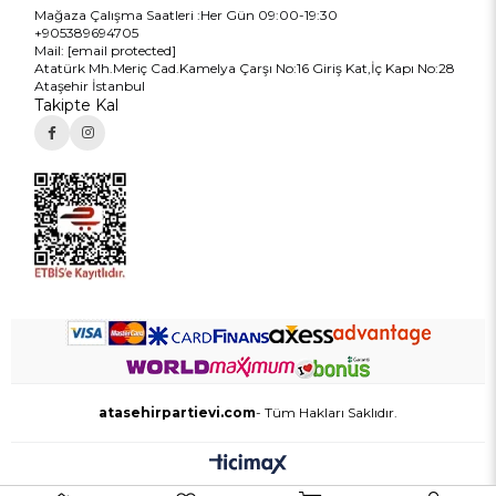
Mağaza Çalışma Saatleri :Her Gün 09:00-19:30
+905389694705
Mail:
[email protected]
Atatürk Mh.Meriç Cad.Kamelya Çarşı No:16 Giriş Kat,İç Kapı No:28
Ataşehir İstanbul
Takipte Kal
atasehirpartievi.com
- Tüm Hakları Saklıdır.