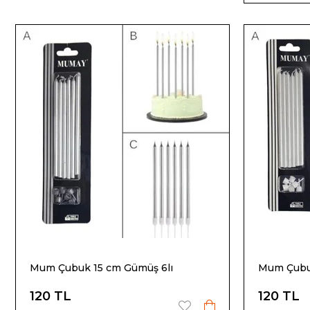
Mum Çubuk 15 cm Gümüş 6lı
Mum Çubuk
120 TL
120 TL