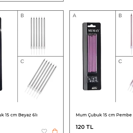
 15 cm Beyaz 6lı
Mum Çubuk 15 cm Pembe 
120 TL