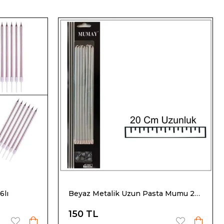
6lı
Beyaz Metalik Uzun Pasta Mumu 20 cm 7 li
150 TL